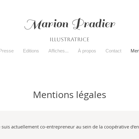
Marion Pradier
Illustratrice
Presse
Editions
Affiches...
À propos
Contact
Men
Mentions légales
e suis actuellement co-entrepreneur au sein de la coopérative d'